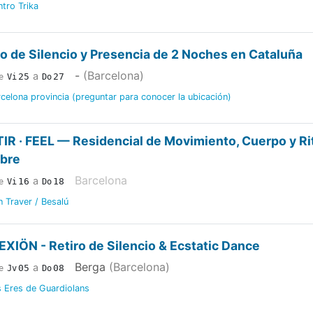
tro Trika
ro de Silencio y Presencia de 2 Noches en Cataluña
-
(Barcelona)
a
25
27
e
Vi
Do
celona provincia (preguntar para conocer la ubicación)
IR · FEEL — Residencial de Movimiento, Cuerpo y Rit
bre
Barcelona
a
16
18
e
Vi
Do
 Traver / Besalú
XIÖN - Retiro de Silencio & Ecstatic Dance
Berga
(Barcelona)
a
05
08
e
Jv
Do
s Eres de Guardiolans