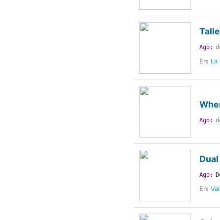
Tall
Ago:
d
En:
La 
Wher
Ago:
d
Dual
Ago:
D
En:
Val