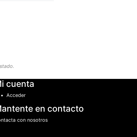
stado.
i cuenta
Acceder
antente en contacto
ntacta con nosotros