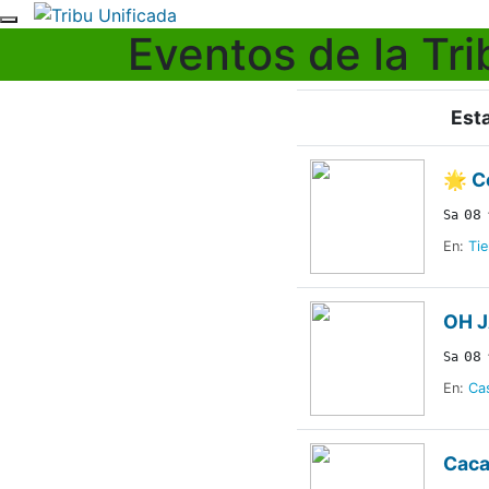
Skip
Eventos de la Tri
to
content
Est
🌟 C
08
Sa
En:
Tie
OH J
08
Sa
En:
Ca
Caca