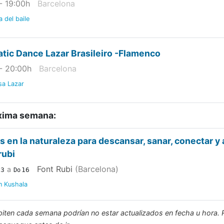
- 19:00
h
Barcelona
a del baile
atic Dance Lazar Brasileiro -Flamenco
- 20:00
h
Barcelona
sa Lazar
xima semana:
as en la naturaleza para descansar, sanar, conectar y
rubi
Font Rubi
(Barcelona)
a
13
16
Do
n Kushala
epiten cada semana podrían no estar actualizados en fecha u hor