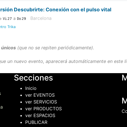
rsión Descubrirte: Conexión con el pulso vital
Barcelona
a
27
29
e
Vi
Do
tro Trika
 únicos
(que no se repiten periódicamente).
ue un nuevo evento, aparecerá automáticamente en este li
Secciones
M
Inicio
s
ver EVENTOS
M
ver SERVICIOS
ma
ver PRODUCTOS
Co
ver ESPACIOS
PUBLICAR