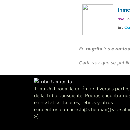
Inme
Nov:
d
En:
Cen
En
negrita
los
eventos
Cada vez que se publiq
Tribu Unificada, la unión de diversas partes
de la Tribu consciente. Podrás encontrarno
en ecstatics, talleres, retiros y otros
encuentros con nuestr@s herman@s de al
:-)