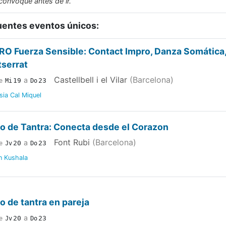
convoque antes de ir.
uentes eventos únicos:
RO Fuerza Sensible: Contact Impro, Danza Somática,
serrat
Castellbell i el Vilar
(Barcelona)
a
19
23
e
Mi
Do
ia Cal Miquel
ro de Tantra: Conecta desde el Corazon
Font Rubi
(Barcelona)
a
20
23
e
Jv
Do
n Kushala
ro de tantra en pareja
a
20
23
e
Jv
Do