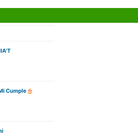
IA'T
 Mi Cumple🎂
mi