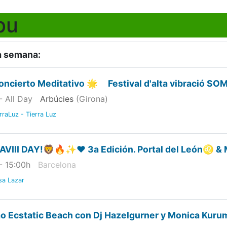
bu
a semana:
oncierto Meditativo 🌟 Festival d'alta vibració SOM
- All Day
Arbúcies
(Girona)
rraLuz - Tierra Luz
AVIII DAY!🦁🔥✨❤️ 3a Edición. Portal del León♌ &
- 15:00
h
Barcelona
sa Lazar
o Ecstatic Beach con Dj Hazelgurner y Monica Kuru