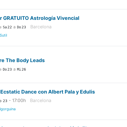
er GRATUITO Astrología Vivencial
Barcelona
a
22
23
e
Sa
Do
Sutil
e The Body Leads
a
23
26
e
Do
Mi
 Ecstatic Dance con Albert Pala y Edulis
- 17:00
h
Barcelona
23
o
lgorguina