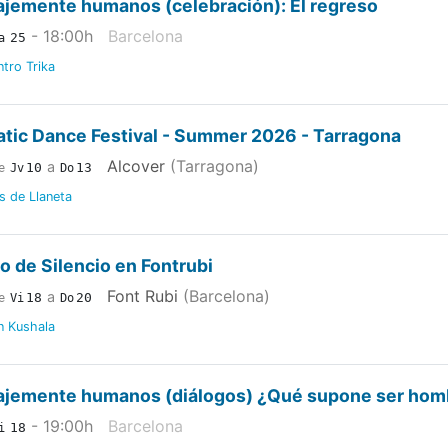
ajemente humanos (celebración): El regreso
- 18:00
h
Barcelona
25
a
tro Trika
atic Dance Festival - Summer 2026 - Tarragona
Alcover
(Tarragona)
a
10
13
e
Jv
Do
s de Llaneta
ro de Silencio en Fontrubi
Font Rubi
(Barcelona)
a
18
20
e
Vi
Do
n Kushala
ajemente humanos (diálogos) ¿Qué supone ser hom
- 19:00
h
Barcelona
18
i