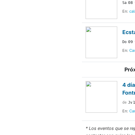
08
Sa
En:
cal
Ecst
09
Do
En:
Ca
Pró
4 dí
Font
de
Jv
En:
Ca
* Los eventos que se r