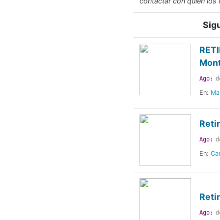
contactar con quien los 
Sig
RETI
Mont
Ago:
d
En:
Mas
Reti
Ago:
d
En:
Ca
Reti
Ago:
d