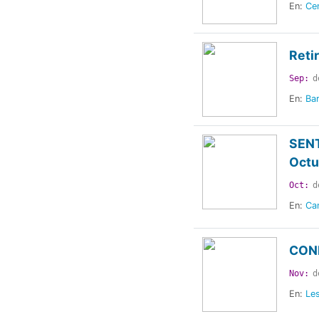
En:
Cen
Reti
Sep:
d
En:
Bar
SENT
Octu
Oct:
d
En:
Can
CONE
Nov:
d
En:
Le