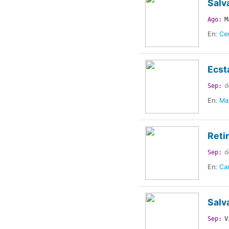
Salv
Ago:
M
En:
Cen
Ecst
Sep:
d
En:
Ma
Reti
Sep:
d
En:
Ca
Salv
Sep:
V