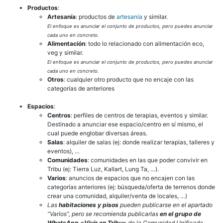
Productos
:
Artesanía
: productos de
artesanía
y similar.
El enfoque es anunciar el conjunto de productos, pero puedes anunciar
cada uno en concreto.
Alimentación
: todo lo relacionado con alimentación eco,
veg y similar.
El enfoque es anunciar el conjunto de productos, pero puedes anunciar
cada uno en concreto.
Otros
: cualquier otro producto que no encaje con las
categorías de anteriores
Espacios
:
Centros
: perfiles de centros de terapias, eventos y similar.
Destinado a anunciar ese espacio/centro en sí mismo, el
cual puede englobar diversas áreas.
Salas
: alquiler de salas (ej: donde realizar terapias, talleres y
eventos), …
Comunidades
: comunidades en las que poder convivir en
Tribu (ej: Tierra Luz, Kallart, Lung Ta, …).
Varios
: anuncios de espacios que no encajen con las
categorías anteriores (ej: búsqueda/oferta de terrenos donde
crear una comunidad, alquiler/venta de locales, …)
Las
habitaciones y pisos
pueden publicarse en el apartado
“Varios”, pero se recomienda publicarlas
en el grupo de
WhatsApp «Vivir en Tribu»
de la Comunidad Unificada