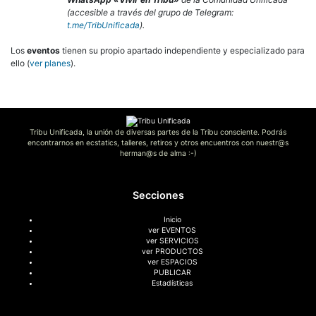
(accesible a través del grupo de Telegram:
t.me/TribUnificada
).
Los
eventos
tienen su propio apartado independiente y especializado para
ello (
ver planes
).
Tribu Unificada, la unión de diversas partes de la Tribu consciente. Podrás
encontrarnos en ecstatics, talleres, retiros y otros encuentros con nuestr@s
herman@s de alma :-)
Secciones
Inicio
ver EVENTOS
ver SERVICIOS
ver PRODUCTOS
ver ESPACIOS
PUBLICAR
Estadísticas