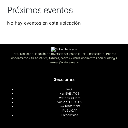
Próximos eventos
No hay eventos en esta ubicación
Tribu Unificada, la unión de diversas partes de la Tribu consciente. Podrás
encontrarnos en ecstatics, talleres, retiros y otros encuentros con nuestr@s
herman@s de alma :-)
Secciones
Inicio
ver EVENTOS
ver SERVICIOS
ver PRODUCTOS
ver ESPACIOS
PUBLICAR
Estadísticas