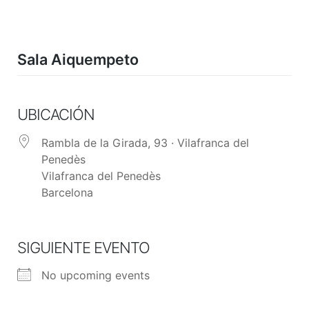
Skip
to
content
Sala Aiquempeto
UBICACIÓN
Rambla de la Girada, 93 · Vilafranca del
Penedès
Vilafranca del Penedès
Barcelona
SIGUIENTE EVENTO
No upcoming events