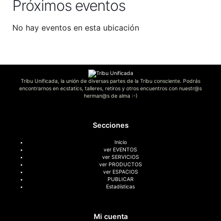
Próximos eventos
No hay eventos en esta ubicación
Tribu Unificada, la unión de diversas partes de la Tribu consciente. Podrás
encontrarnos en ecstatics, talleres, retiros y otros encuentros con nuestr@s
herman@s de alma :-)
Secciones
Inicio
ver EVENTOS
ver SERVICIOS
ver PRODUCTOS
ver ESPACIOS
PUBLICAR
Estadísticas
Mi cuenta