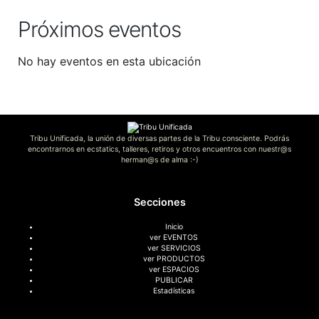
Próximos eventos
No hay eventos en esta ubicación
Tribu Unificada, la unión de diversas partes de la Tribu consciente. Podrás
encontrarnos en ecstatics, talleres, retiros y otros encuentros con nuestr@s
herman@s de alma :-)
Secciones
Inicio
ver EVENTOS
ver SERVICIOS
ver PRODUCTOS
ver ESPACIOS
PUBLICAR
Estadísticas