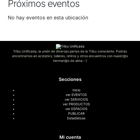
Próximos eventos
No hay eventos en esta ubicación
Tribu Unificada, la unión de diversas partes de la Tribu consciente. Podrás
encontrarnos en ecstatics, talleres, retiros y otros encuentros con nuestr@s
herman@s de alma :-)
Secciones
Inicio
ver EVENTOS
ver SERVICIOS
ver PRODUCTOS
ver ESPACIOS
PUBLICAR
Estadísticas
Mi cuenta