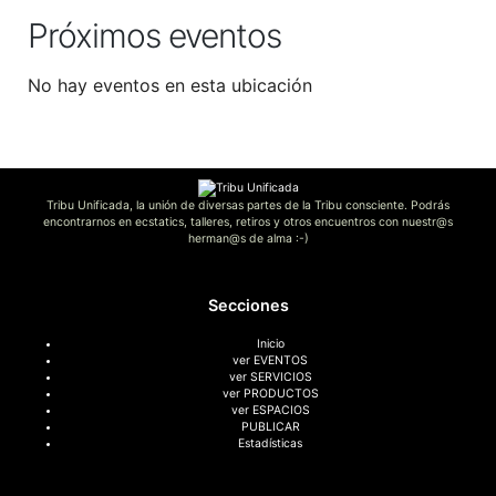
Próximos eventos
No hay eventos en esta ubicación
Tribu Unificada, la unión de diversas partes de la Tribu consciente. Podrás
encontrarnos en ecstatics, talleres, retiros y otros encuentros con nuestr@s
herman@s de alma :-)
Secciones
Inicio
ver EVENTOS
ver SERVICIOS
ver PRODUCTOS
ver ESPACIOS
PUBLICAR
Estadísticas