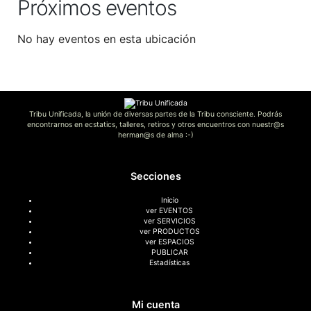
Próximos eventos
No hay eventos en esta ubicación
Tribu Unificada, la unión de diversas partes de la Tribu consciente. Podrás
encontrarnos en ecstatics, talleres, retiros y otros encuentros con nuestr@s
herman@s de alma :-)
Secciones
Inicio
ver EVENTOS
ver SERVICIOS
ver PRODUCTOS
ver ESPACIOS
PUBLICAR
Estadísticas
Mi cuenta