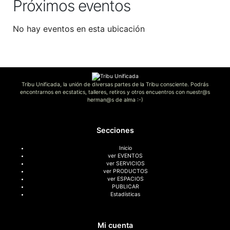
Próximos eventos
No hay eventos en esta ubicación
Tribu Unificada, la unión de diversas partes de la Tribu consciente. Podrás
encontrarnos en ecstatics, talleres, retiros y otros encuentros con nuestr@s
herman@s de alma :-)
Secciones
Inicio
ver EVENTOS
ver SERVICIOS
ver PRODUCTOS
ver ESPACIOS
PUBLICAR
Estadísticas
Mi cuenta