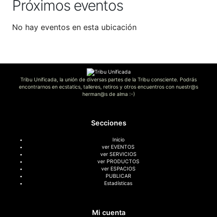
Próximos eventos
No hay eventos en esta ubicación
Tribu Unificada, la unión de diversas partes de la Tribu consciente. Podrás
encontrarnos en ecstatics, talleres, retiros y otros encuentros con nuestr@s
herman@s de alma :-)
Secciones
Inicio
ver EVENTOS
ver SERVICIOS
ver PRODUCTOS
ver ESPACIOS
PUBLICAR
Estadísticas
Mi cuenta