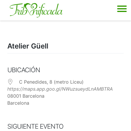
Skip
to
content
Atelier Güell
UBICACIÓN
C Penedides, 8 (metro Liceu)
https://maps.app.goo.gl/NWuzsueydLnAMBTRA
08001 Barcelona
Barcelona
SIGUIENTE EVENTO