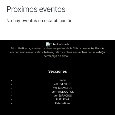
Próximos eventos
No hay eventos en esta ubicación
Tribu Unificada, la unión de diversas partes de la Tribu consciente. Podrás
encontrarnos en ecstatics, talleres, retiros y otros encuentros con nuestr@s
herman@s de alma :-)
Secciones
Inicio
ver EVENTOS
ver SERVICIOS
ver PRODUCTOS
ver ESPACIOS
PUBLICAR
Estadísticas