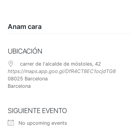
Skip
to
content
Anam cara
UBICACIÓN
carrer de l'alcalde de móstoles, 42
https://maps.app.goo.gl/DfR4CT8EC1ocjdTG8
08025 Barcelona
Barcelona
SIGUIENTE EVENTO
No upcoming events