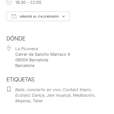
18:30 - 22:00
AÑADIR AL CALENDARIO
Descargar ICS
Google Calendar
iCalendar
Office 365
Outlook Live
DÓNDE
La Piconera
Carrer de Sancho Marraco 6
08004 Barcelona
Barcelona
ETIQUETAS
Baile
,
concierto en vivo
,
Contact Impro
,
Ecstatic Dance
,
Jam musical
,
Meditación
,
Mujeres
,
Taller