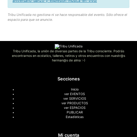
aniversario-danzo-y-expresion-musica-en-vivo/
Tribu Unificada no gestiona ni se hace responsable del evento. Sólo ofrece el
espacio para que se anuncie.
Tribu Unificada, la unión de diversas partes de la Tribu consciente. Podrás
encontrarnos en ecstatics, talleres, retiros y otros encuentros con nuestr@s
herman@s de alma :-)
Secciones
Inicio
ver EVENTOS
ver SERVICIOS
ver PRODUCTOS
ver ESPACIOS
PUBLICAR
Estadísticas
Mi cuenta