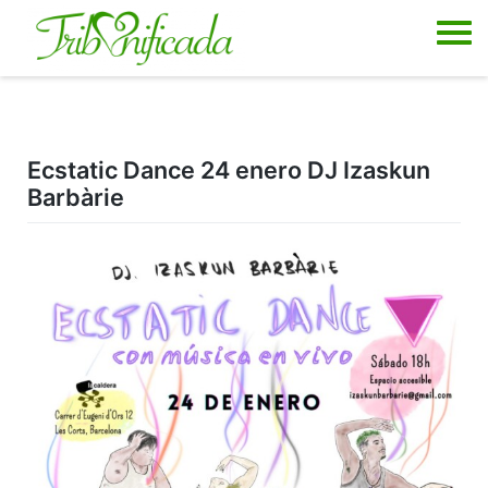
Skip
to
content
Ecstatic Dance 24 enero DJ Izaskun
Barbàrie