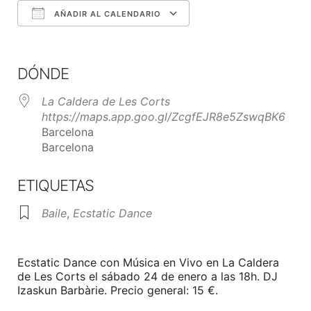
AÑADIR AL CALENDARIO
Descargar ICS
Google Calendar
iCalendar
Office 365
Outlook Live
DÓNDE
La Caldera de Les Corts
https://maps.app.goo.gl/ZcgfEJR8e5ZswqBK6
Barcelona
Barcelona
ETIQUETAS
Baile
,
Ecstatic Dance
Ecstatic Dance con Música en Vivo en La Caldera
de Les Corts el sábado 24 de enero a las 18h. DJ
Izaskun Barbàrie. Precio general: 15 €.