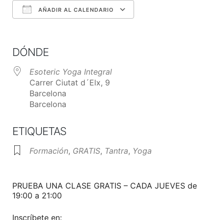
AÑADIR AL CALENDARIO
Descargar ICS
Google Calendar
iCalendar
Office 365
Outlook Live
DÓNDE
Esoteric Yoga Integral
Carrer Ciutat d´Elx, 9
Barcelona
Barcelona
ETIQUETAS
Formación
,
GRATIS
,
Tantra
,
Yoga
PRUEBA UNA CLASE GRATIS – CADA JUEVES de
19:00 a 21:00
Inscríbete en: