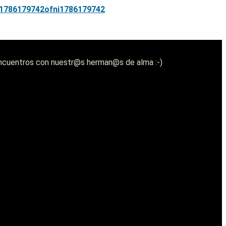
1786179742
ofni
1786179742
os encuentros con nuestr@s herman@s de alma :-)