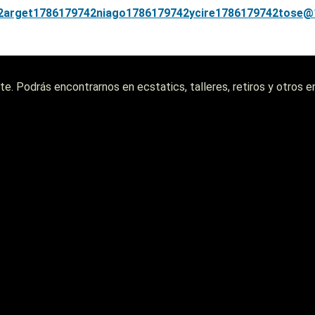
2
arget
1786179742
niago
1786179742
ycire
1786179742
tose@
iente. Podrás encontrarnos en ecstatics, talleres, retiros y otr