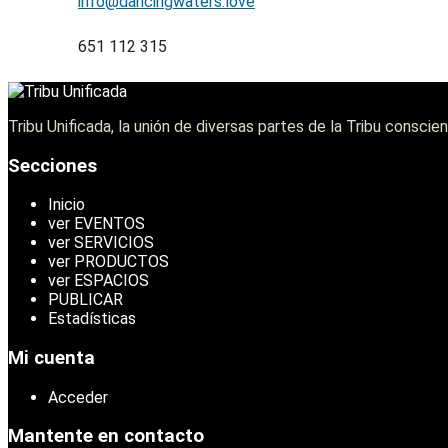
fni
nad@o
wgnic
sreta
evol.
651 112 315
Tribu Unificada, la unión de diversas partes de la Tribu consc
Secciones
Inicio
ver EVENTOS
ver SERVICIOS
ver PRODUCTOS
ver ESPACIOS
PUBLICAR
Estadísticas
Mi cuenta
Acceder
Mantente en contacto