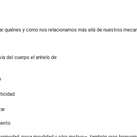
rar quiénes y cómo nos relacionamos más allá de nuestros meca
ía del cuerpo el anhelo de:
s
nticidad
zar
iento.
nfermedad, poca movilidad u otro motivo—, también eres bienven