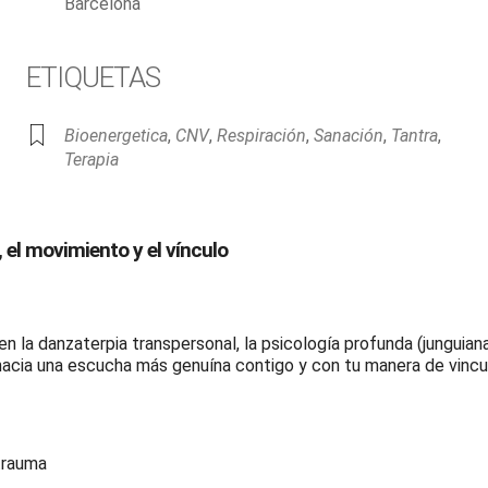
Barcelona
ETIQUETAS
Bioenergetica
,
CNV
,
Respiración
,
Sanación
,
Tantra
,
Terapia
 el movimiento y el vínculo
 la danzaterpia transpersonal, la psicología profunda (junguiana
 hacia una escucha más genuína contigo y con tu manera de vincu
 trauma