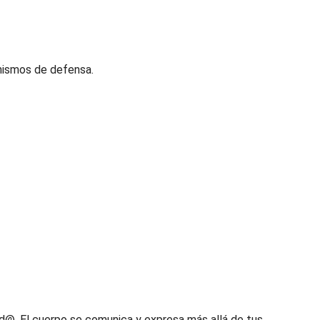
nismos de defensa.
id@. El cuerpo se comunica y expresa más allá de tus