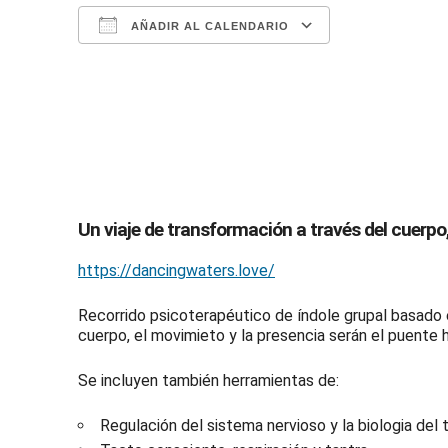
AÑADIR AL CALENDARIO
Descargar ICS
Google Calendar
iCalendar
Office 365
Outlook Live
Un viaje de transformación a través del cuerpo,
https://dancingwaters.love/
Recorrido psicoterapéutico de índole grupal basado en
cuerpo, el movimieto y la presencia serán el puente
Se incluyen también herramientas de:
Regulación del sistema nervioso y la biologia del