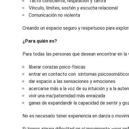
Tacto consciente, respiración y tantra
Vínculo, límites, sostén y escucha relacional
Comunicación no violenta
Creando un espacio seguro y respetuoso para explo
¿Para quién es?
Para todas las personas que desean encontrar en la v
liberar corazas psico-físicas
entrar en contacto con síntomas psicosomático
dar espacio a las sensaciones y emociones
acercarse más a la voz de su intuición y a la aute
vivir una ma/paternidad más enraizada
ganas de expandandir la capacidad de sentir y go
No es necesario tener experiencia en danza o movim
Si tienes alguna dificultad en el movimiento —por e