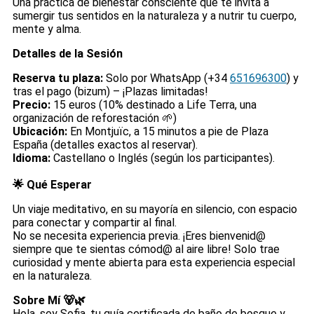
Una práctica de bienestar consciente que te invita a
sumergir tus sentidos en la naturaleza y a nutrir tu cuerpo,
mente y alma.
Detalles de la Sesión
Reserva tu plaza:
Solo por WhatsApp (+34
651696300
) y
tras el pago (bizum) – ¡Plazas limitadas!
Precio:
15 euros (10% destinado a Life Terra, una
organización de reforestación 🌱)
Ubicación:
En Montjuïc, a 15 minutos a pie de Plaza
España (detalles exactos al reservar).
Idioma:
Castellano o Inglés (según los participantes).
🌟 Qué Esperar
Un viaje meditativo, en su mayoría en silencio, con espacio
para conectar y compartir al final.
No se necesita experiencia previa. ¡Eres bienvenid@
siempre que te sientas cómod@ al aire libre! Solo trae
curiosidad y mente abierta para esta experiencia especial
en la naturaleza.
Sobre Mí 🐻🌿
Hola, soy Sofia, tu guía certificada de baño de bosque y