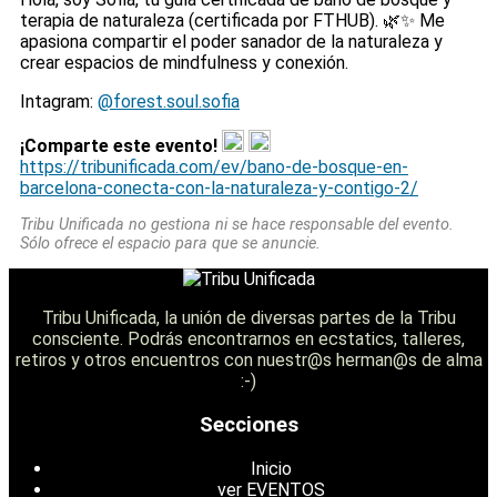
terapia de naturaleza (certificada por FTHUB). 🌿✨ Me
apasiona compartir el poder sanador de la naturaleza y
crear espacios de mindfulness y conexión.
Intagram:
@forest.soul.sofia
¡Comparte este evento!
https://tribunificada.com/ev/bano-de-bosque-en-
barcelona-conecta-con-la-naturaleza-y-contigo-2/
Tribu Unificada no gestiona ni se hace responsable del evento.
Sólo ofrece el espacio para que se anuncie.
Tribu Unificada, la unión de diversas partes de la Tribu
consciente. Podrás encontrarnos en ecstatics, talleres,
retiros y otros encuentros con nuestr@s herman@s de alma
:-)
Secciones
Inicio
ver EVENTOS