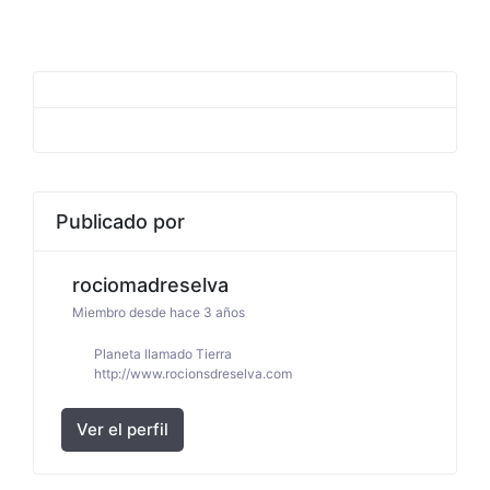
Skip
to
content
Publicado por
rociomadreselva
Miembro desde hace 3 años
Planeta llamado Tierra
http://www.rocionsdreselva.com
Ver el perfil