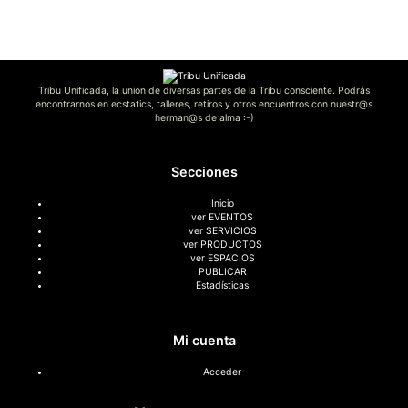
Tribu Unificada, la unión de diversas partes de la Tribu consciente. Podrás
encontrarnos en ecstatics, talleres, retiros y otros encuentros con nuestr@s
herman@s de alma :-)
Secciones
Inicio
ver EVENTOS
ver SERVICIOS
ver PRODUCTOS
ver ESPACIOS
PUBLICAR
Estadísticas
Mi cuenta
Acceder